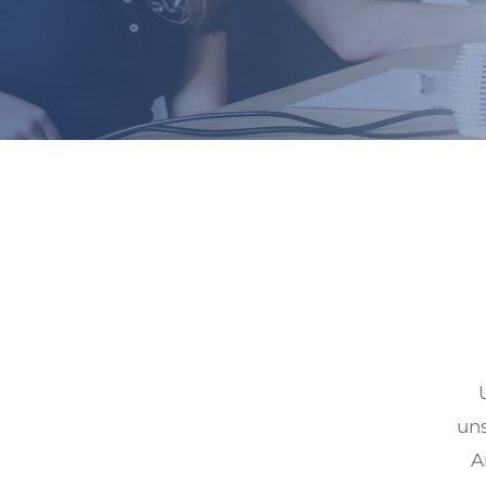
uns
A