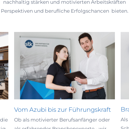
nachhaltig stärken und motivierten Arbeitskräften
Perspektiven und berufliche Erfolgschancen bieten.
Br
Vom Azubi bis zur Führungskraft
Als
 die
Ob als motivierter Berufsanfänger oder
Sc
tig
als erfahrender Branchenexperte - wir