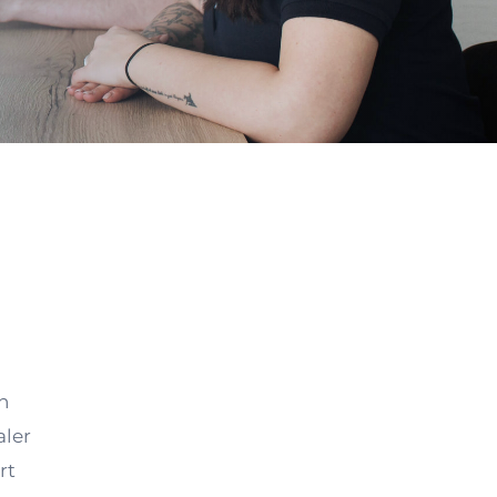
n
aler
rt