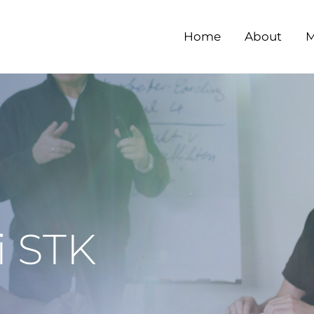
Home
About
M
i STK